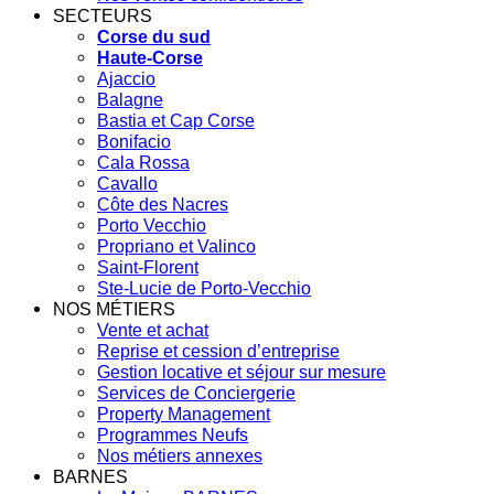
SECTEURS
Corse du sud
Haute-Corse
Ajaccio
Balagne
Bastia et Cap Corse
Bonifacio
Cala Rossa
Cavallo
Côte des Nacres
Porto Vecchio
Propriano et Valinco
Saint-Florent
Ste-Lucie de Porto-Vecchio
NOS MÉTIERS
Vente et achat
Reprise et cession d’entreprise
Gestion locative et séjour sur mesure
Services de Conciergerie
Property Management
Programmes Neufs
Nos métiers annexes
BARNES