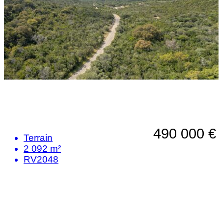
490 000 €
Terrain
2 092 m²
RV2048