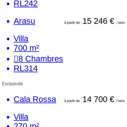
RL242
Arasu
15 246 €
à partir de :
/ sem
Villa
700 m²
8
Chambres
RL314
Exclusivité
Cala Rossa
14 700 €
à partir de :
/ sem
Villa
270 m²