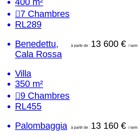
400 m²
7
Chambres
RL289
Benedettu,
13 600 €
à partir de :
/ sem
Cala Rossa
Villa
350 m²
9
Chambres
RL455
Palombaggia
13 160 €
à partir de :
/ sem