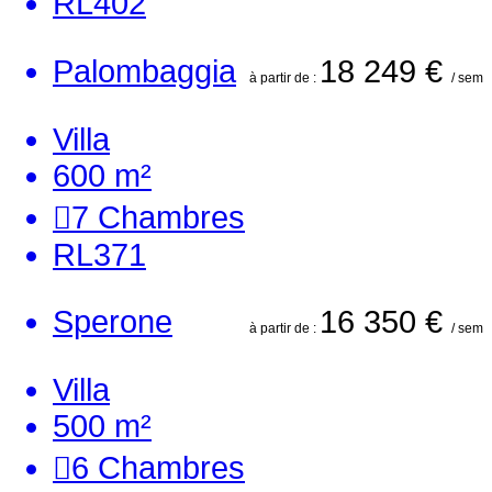
RL402
Palombaggia
18 249 €
à partir de :
/ sem
Villa
600 m²
7
Chambres
RL371
Sperone
16 350 €
à partir de :
/ sem
Villa
500 m²
6
Chambres