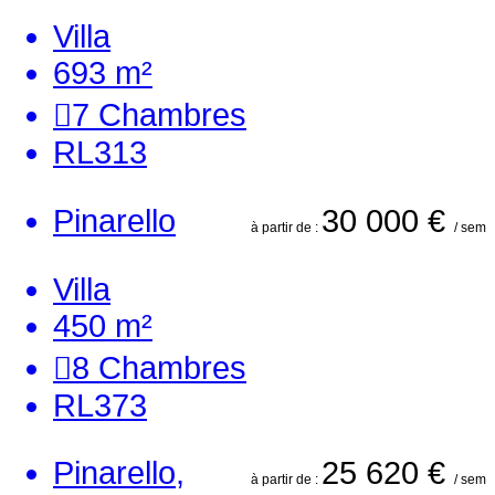
Villa
693 m²
7
Chambres
RL313
Pinarello
30 000 €
à partir de :
/ sem
Villa
450 m²
8
Chambres
RL373
Pinarello,
25 620 €
à partir de :
/ sem