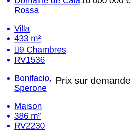
Domaine de Cala
16 000 000 €
Rossa
Villa
433 m²
9
Chambres
RV1536
Bonifacio,
Prix sur demande
Sperone
Maison
386 m²
RV2230