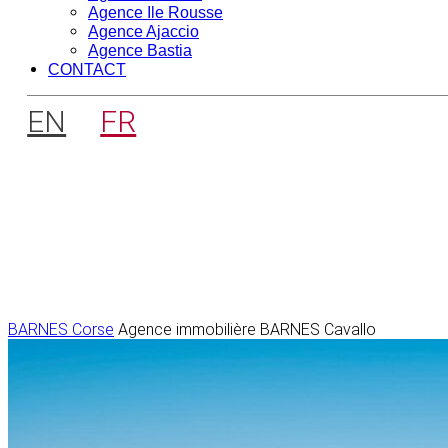
Agence Ile Rousse
Agence Ajaccio
Agence Bastia
CONTACT
EN
FR
BARNES Corse
Agence immobilière BARNES Cavallo