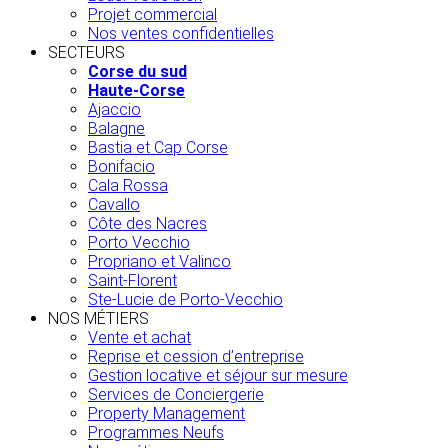
Projet commercial
Nos ventes confidentielles
SECTEURS
Corse du sud
Haute-Corse
Ajaccio
Balagne
Bastia et Cap Corse
Bonifacio
Cala Rossa
Cavallo
Côte des Nacres
Porto Vecchio
Propriano et Valinco
Saint-Florent
Ste-Lucie de Porto-Vecchio
NOS MÉTIERS
Vente et achat
Reprise et cession d’entreprise
Gestion locative et séjour sur mesure
Services de Conciergerie
Property Management
Programmes Neufs