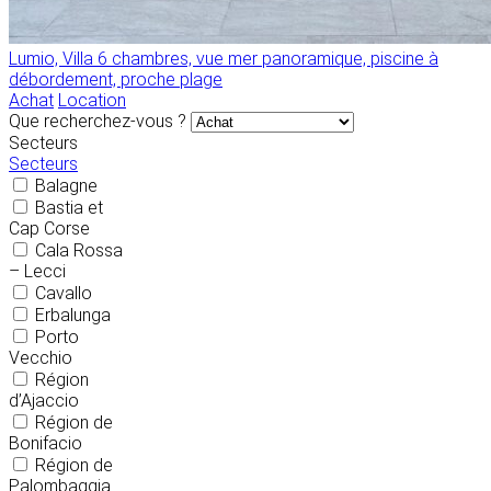
Lumio, Villa 6 chambres, vue mer panoramique, piscine à
débordement, proche plage
Achat
Location
Que recherchez-vous ?
Secteurs
Secteurs
Balagne
Bastia et
Cap Corse
Cala Rossa
– Lecci
Cavallo
Erbalunga
Porto
Vecchio
Région
d’Ajaccio
Région de
Bonifacio
Région de
Palombaggia