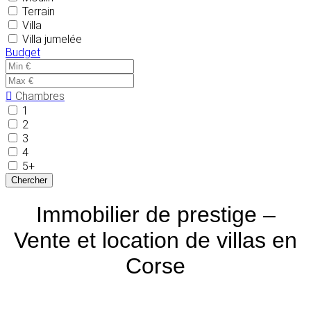
Terrain
Villa
Villa jumelée
Budget
Chambres
1
2
3
4
5+
Immobilier de prestige –
Vente et location de villas en
Corse