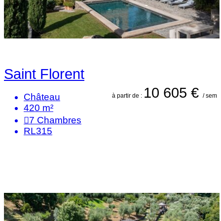
Saint Florent
10 605 €
Château
à partir de :
/ sem
420 m²
7
Chambres
RL315