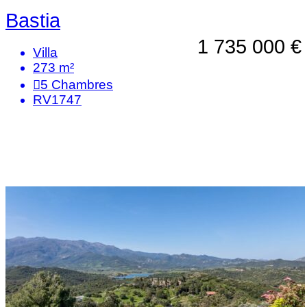
Bastia
1 735 000 €
Villa
273 m²
5
Chambres
RV1747