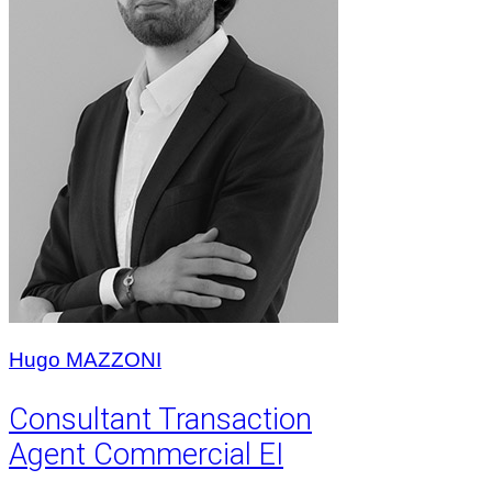
Hugo MAZZONI
Consultant Transaction
Agent Commercial EI