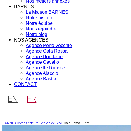
Nos métiers annexes
BARNES
La Maison BARNES
Notre histoire
Notre équipe
Nous rejoindre
Notre blog
NOS AGENCES
Agence Porto Vecchio
Agence Cala Rossa
Agence Bonifacio
Agence Cavallo
Agence Ile Rousse
Agence Ajaccio
Agence Bastia
CONTACT
EN
FR
BARNES Corse
Secteurs
Région de Lecci
Cala Rossa - Lecci