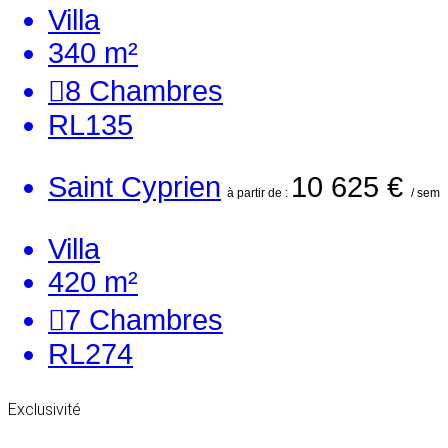
Villa
340 m²
8
Chambres
RL135
Saint Cyprien
10 625 €
à partir de :
/ sem
Villa
420 m²
7
Chambres
RL274
Exclusivité