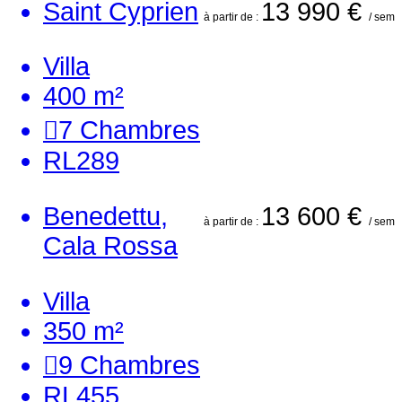
Saint Cyprien
13 990 €
à partir de :
/ sem
Villa
400 m²
7
Chambres
RL289
Benedettu,
13 600 €
à partir de :
/ sem
Cala Rossa
Villa
350 m²
9
Chambres
RL455