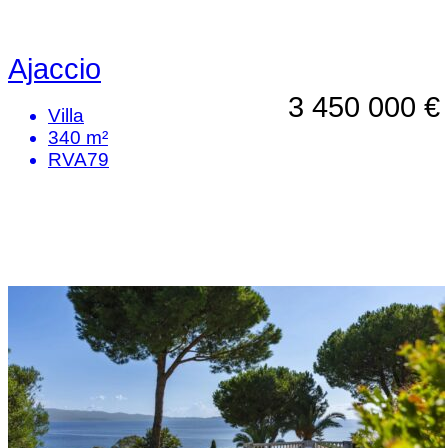
Ajaccio
3 450 000 €
Villa
340 m²
RVA79