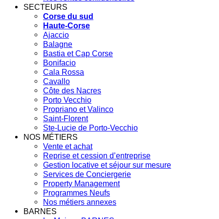
SECTEURS
Corse du sud
Haute-Corse
Ajaccio
Balagne
Bastia et Cap Corse
Bonifacio
Cala Rossa
Cavallo
Côte des Nacres
Porto Vecchio
Propriano et Valinco
Saint-Florent
Ste-Lucie de Porto-Vecchio
NOS MÉTIERS
Vente et achat
Reprise et cession d’entreprise
Gestion locative et séjour sur mesure
Services de Conciergerie
Property Management
Programmes Neufs
Nos métiers annexes
BARNES