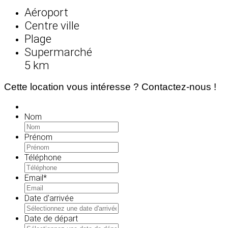
Aéroport
Centre ville
Plage
Supermarché
5 km
Cette location vous intéresse ? Contactez-nous !
Nom
Prénom
Téléphone
Email
*
Date d'arrivée
MM
slash
Date de départ
JJ
MM