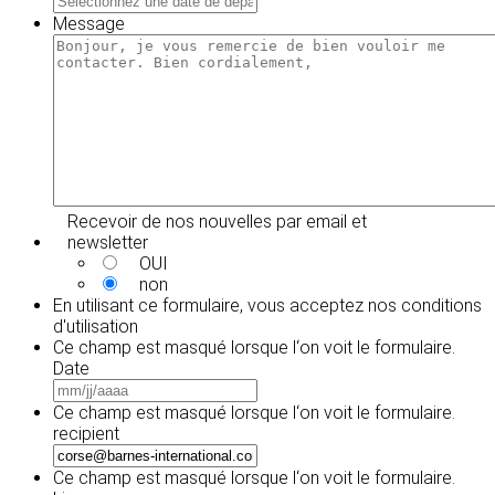
slash
slash
Message
AAAA
JJ
slash
AAAA
Recevoir de nos nouvelles par email et
newsletter
OUI
non
En utilisant ce formulaire, vous acceptez
nos conditions
d'utilisation
Ce champ est masqué lorsque l‘on voit le formulaire.
Date
MM
slash
Ce champ est masqué lorsque l‘on voit le formulaire.
JJ
recipient
slash
AAAA
Ce champ est masqué lorsque l‘on voit le formulaire.