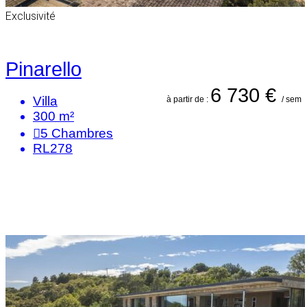
Exclusivité
Pinarello
6 730 €
Villa
à partir de :
/ sem
300 m²
5
Chambres
RL278