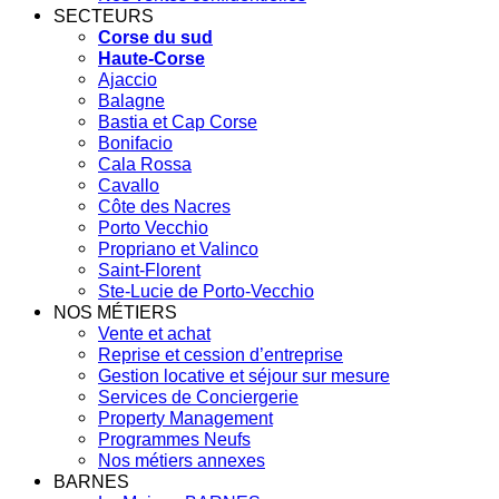
SECTEURS
Corse du sud
Haute-Corse
Ajaccio
Balagne
Bastia et Cap Corse
Bonifacio
Cala Rossa
Cavallo
Côte des Nacres
Porto Vecchio
Propriano et Valinco
Saint-Florent
Ste-Lucie de Porto-Vecchio
NOS MÉTIERS
Vente et achat
Reprise et cession d’entreprise
Gestion locative et séjour sur mesure
Services de Conciergerie
Property Management
Programmes Neufs
Nos métiers annexes
BARNES