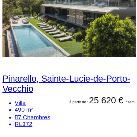
Pinarello, Sainte-Lucie-de-Porto-
Vecchio
25 620 €
Villa
à partir de :
/ sem
490 m²
7
Chambres
RL372