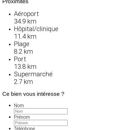
Proximités
Aéroport
34.9 km
Hôpital/clinique
11.4 km
Plage
8.2 km
Port
13.8 km
Supermarché
2.7 km
Ce bien vous intéresse ?
Nom
Prénom
Téléphone