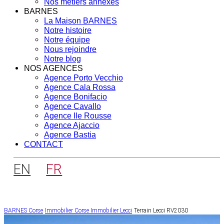
Nos métiers annexes
BARNES
La Maison BARNES
Notre histoire
Notre équipe
Nous rejoindre
Notre blog
NOS AGENCES
Agence Porto Vecchio
Agence Cala Rossa
Agence Bonifacio
Agence Cavallo
Agence Ile Rousse
Agence Ajaccio
Agence Bastia
CONTACT
EN
FR
BARNES Corse
Immobilier Corse
Immobilier Lecci
Terrain Lecci RV2030