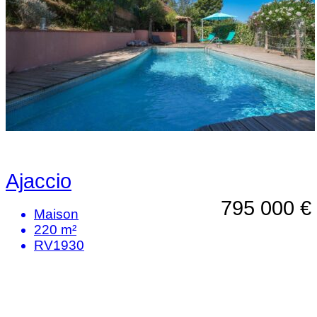
Ajaccio
795 000 €
Maison
220 m²
RV1930