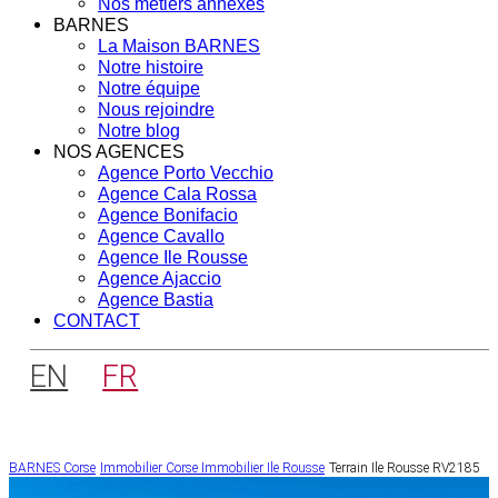
Nos métiers annexes
BARNES
La Maison BARNES
Notre histoire
Notre équipe
Nous rejoindre
Notre blog
NOS AGENCES
Agence Porto Vecchio
Agence Cala Rossa
Agence Bonifacio
Agence Cavallo
Agence Ile Rousse
Agence Ajaccio
Agence Bastia
CONTACT
EN
FR
BARNES Corse
Immobilier Corse
Immobilier Ile Rousse
Terrain Ile Rousse RV2185