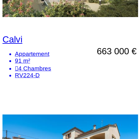
Calvi
663 000 €
Appartement
91 m²
4
Chambres
RV224-D