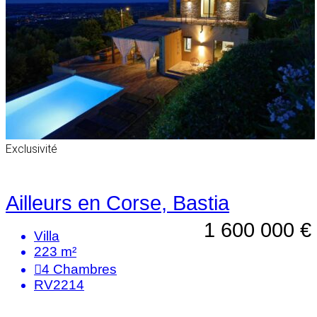
Exclusivité
Ailleurs en Corse, Bastia
1 600 000 €
Villa
223 m²
4
Chambres
RV2214