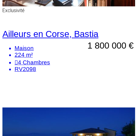
Exclusivité
Ailleurs en Corse, Bastia
1 800 000 €
Maison
224 m²
4
Chambres
RV2098