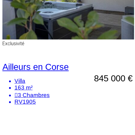
Exclusivité
Ailleurs en Corse
845 000 €
Villa
163 m²
3
Chambres
RV1905