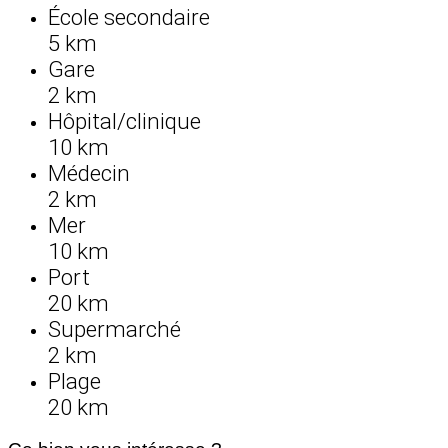
École secondaire
5 km
Gare
2 km
Hôpital/clinique
10 km
Médecin
2 km
Mer
10 km
Port
20 km
Supermarché
2 km
Plage
20 km