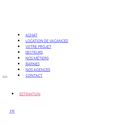
Aller
au
contenu
ACHAT
LOCATION DE VACANCES
VOTRE PROJET
SECTEURS
NOS MÉTIERS
BARNES
NOS AGENCES
CONTACT
ESTIMATION
FR