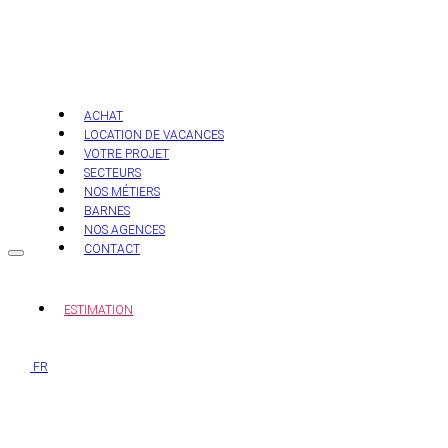
Aller
au
contenu
ACHAT
LOCATION DE VACANCES
VOTRE PROJET
SECTEURS
NOS MÉTIERS
BARNES
NOS AGENCES
CONTACT
ESTIMATION
FR