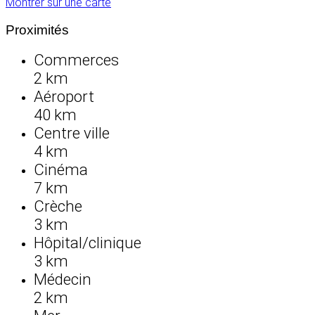
Montrer sur une carte
Proximités
Commerces
2 km
Aéroport
40 km
Centre ville
4 km
Cinéma
7 km
Crèche
3 km
Hôpital/clinique
3 km
Médecin
2 km