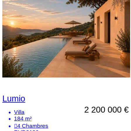
Lumio
2 200 000 €
Villa
184 m²
4
Chambres