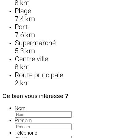
8 km
Plage
7.4 km
Port
7.6 km
Supermarché
5.3 km
Centre ville
8 km
Route principale
2 km
Ce bien vous intéresse ?
Nom
Prénom
Téléphone