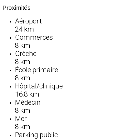
Proximités
Aéroport
24 km
Commerces
8 km
Crèche
8 km
École primaire
8 km
Hôpital/clinique
16.8 km
Médecin
8 km
Mer
8 km
Parking public