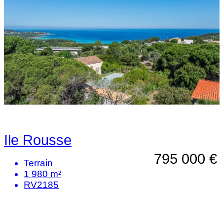
Ile Rousse
795 000 €
Terrain
1 980 m²
RV2185