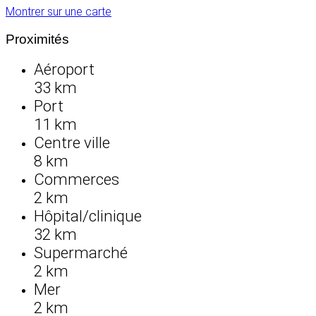
Montrer sur une carte
Proximités
Aéroport
33 km
Port
11 km
Centre ville
8 km
Commerces
2 km
Hôpital/clinique
32 km
Supermarché
2 km
Mer
2 km