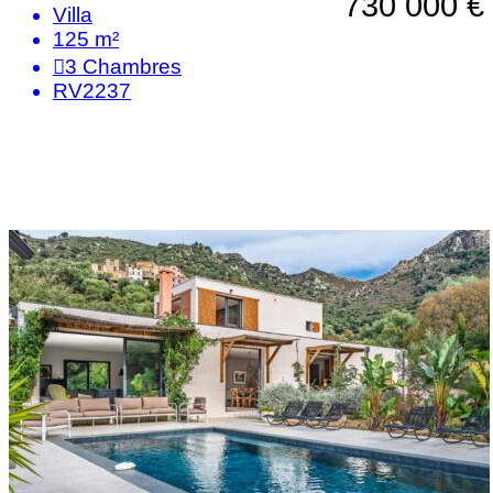
730 000 €
Villa
125 m²
3
Chambres
RV2237