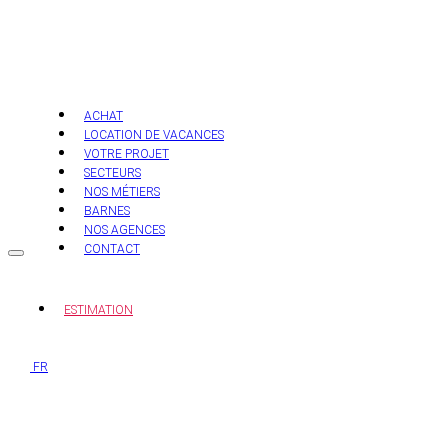
Aller
au
contenu
ACHAT
LOCATION DE VACANCES
VOTRE PROJET
SECTEURS
NOS MÉTIERS
BARNES
NOS AGENCES
CONTACT
ESTIMATION
FR