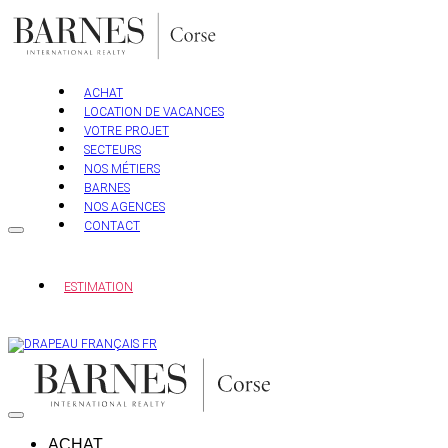
Aller
au
contenu
ACHAT
LOCATION DE VACANCES
VOTRE PROJET
SECTEURS
NOS MÉTIERS
BARNES
NOS AGENCES
CONTACT
ESTIMATION
FR
ACHAT