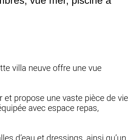
mbres, vue mer, piscine à
te villa neuve offre une vue
ur et propose une vaste pièce de vie
 équipée avec espace repas,
les d’eau et dressings, ainsi qu’un