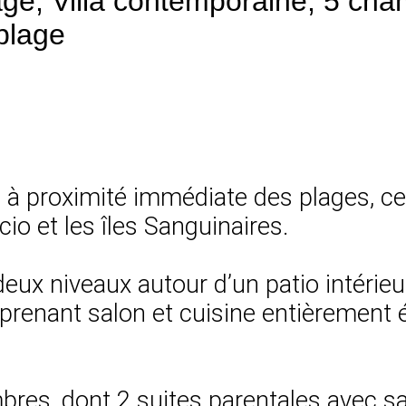
ge, Villa contemporaine, 5 cha
plage
, à proximité immédiate des plages, cet
cio et les îles Sanguinaires.
 deux niveaux autour d’un patio intérie
omprenant salon et cuisine entièrement
res, dont 2 suites parentales avec sal