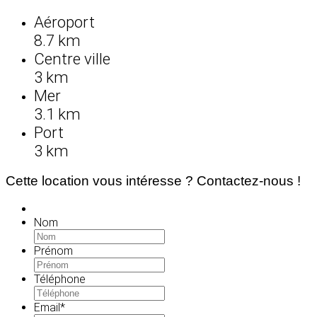
Aéroport
8.7 km
Centre ville
3 km
Mer
3.1 km
Port
3 km
Cette location vous intéresse ? Contactez-nous !
Nom
Prénom
Téléphone
Email
*