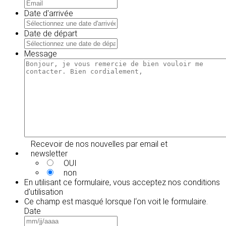
Date d'arrivée
MM
slash
Date de départ
JJ
MM
slash
slash
Message
AAAA
JJ
slash
AAAA
Recevoir de nos nouvelles par email et
newsletter
OUI
non
En utilisant ce formulaire, vous acceptez
nos conditions
d'utilisation
Ce champ est masqué lorsque l‘on voit le formulaire.
Date
MM