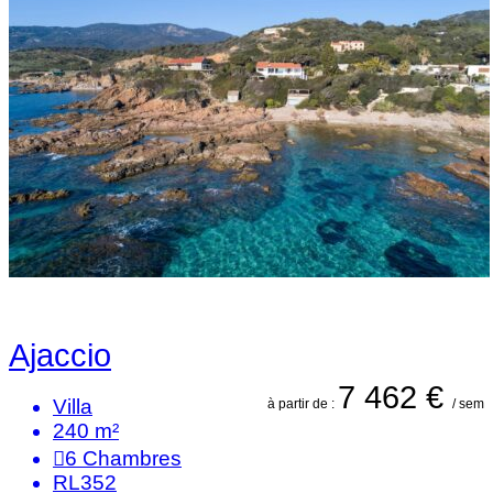
Ajaccio
7 462 €
Villa
à partir de :
/ sem
240 m²
6
Chambres
RL352