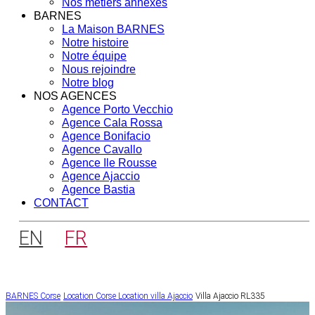
Nos métiers annexes
BARNES
La Maison BARNES
Notre histoire
Notre équipe
Nous rejoindre
Notre blog
NOS AGENCES
Agence Porto Vecchio
Agence Cala Rossa
Agence Bonifacio
Agence Cavallo
Agence Ile Rousse
Agence Ajaccio
Agence Bastia
CONTACT
EN
FR
BARNES Corse
Location Corse
Location villa Ajaccio
Villa Ajaccio RL335