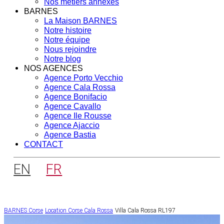
Nos métiers annexes
BARNES
La Maison BARNES
Notre histoire
Notre équipe
Nous rejoindre
Notre blog
NOS AGENCES
Agence Porto Vecchio
Agence Cala Rossa
Agence Bonifacio
Agence Cavallo
Agence Ile Rousse
Agence Ajaccio
Agence Bastia
CONTACT
EN
FR
BARNES Corse
Location Corse
Cala Rossa
Villa Cala Rossa RL197