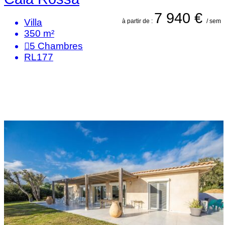
7 940 €
Villa
à partir de :
/ sem
350 m²
5
Chambres
RL177