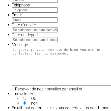
Téléphone
Email
*
Date d'arrivée
MM
slash
Date de départ
JJ
MM
slash
slash
Message
AAAA
JJ
slash
AAAA
Recevoir de nos nouvelles par email et
newsletter
OUI
non
En utilisant ce formulaire, vous acceptez
nos conditions