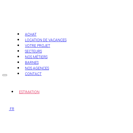
Aller
au
contenu
ACHAT
LOCATION DE VACANCES
VOTRE PROJET
SECTEURS
NOS MÉTIERS
BARNES
NOS AGENCES
CONTACT
ESTIMATION
FR