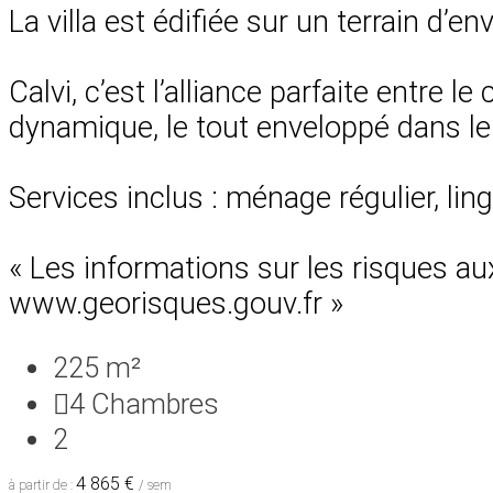
La villa est édifiée sur un terrain d’
Calvi, c’est l’alliance parfaite entre l
dynamique, le tout enveloppé dans le
Services inclus : ménage régulier, lin
« Les informations sur les risques au
www.georisques.gouv.fr »
225 m²
4
Chambres
2
4 865 €
à partir de :
/ sem