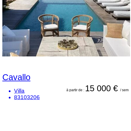
Cavallo
15 000 €
Villa
à partir de :
/ sem
83103206