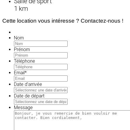
Salle de sport
1 km
Cette location vous intéresse ? Contactez-nous !
Nom
Prénom
Téléphone
Email
*
Date d'arrivée
MM
slash
Date de départ
JJ
MM
slash
slash
Message
AAAA
JJ
slash
AAAA