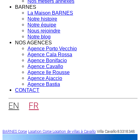
Nos métiers annexes
BARNES
La Maison BARNES
Notre histoire
Notre équipe
Nous rejoindre
Notre blog
NOS AGENCES
Agence Porto Vecchio
Agence Cala Rossa
Agence Bonifacio
Agence Cavallo
Agence Ile Rousse
Agence Ajaccio
Agence Bastia
CONTACT
EN
FR
BARNES Corse
Location Corse
Location de villas à Cavallo
Villa Cavallo 83318348