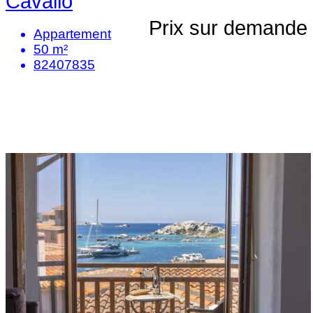
Cavallo
Prix sur demande
Appartement
50 m²
82407835