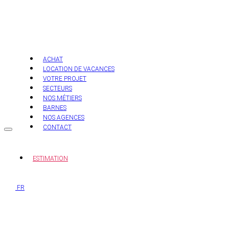
Aller
au
contenu
ACHAT
LOCATION DE VACANCES
VOTRE PROJET
SECTEURS
NOS MÉTIERS
BARNES
NOS AGENCES
CONTACT
ESTIMATION
FR