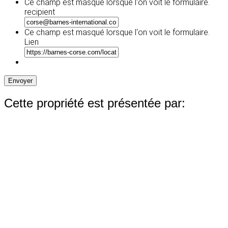
slash
Ce champ est masqué lorsque l‘on voit le formulaire.
JJ
recipient
slash
AAAA
Ce champ est masqué lorsque l‘on voit le formulaire.
Lien
Envoyer
Cette propriété est présentée par: