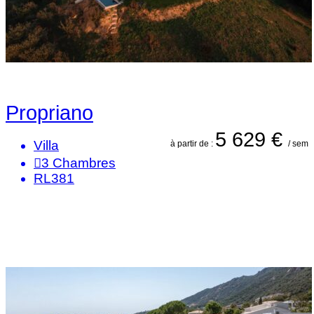
Propriano
5 629 €
Villa
à partir de :
/ sem
3
Chambres
RL381