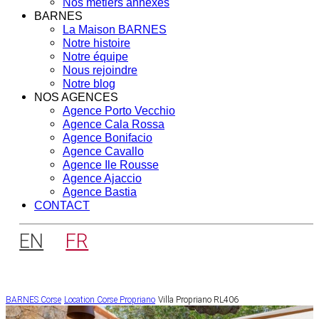
Nos métiers annexes
BARNES
La Maison BARNES
Notre histoire
Notre équipe
Nous rejoindre
Notre blog
NOS AGENCES
Agence Porto Vecchio
Agence Cala Rossa
Agence Bonifacio
Agence Cavallo
Agence Ile Rousse
Agence Ajaccio
Agence Bastia
CONTACT
EN
FR
BARNES Corse
Location Corse
Propriano
Villa Propriano RL406