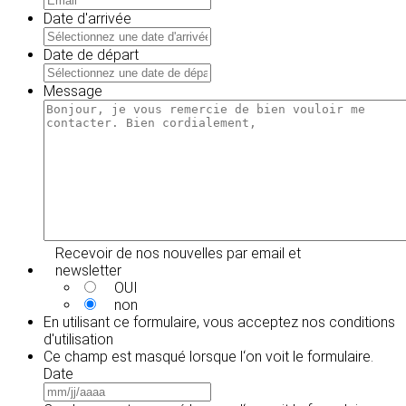
Date d'arrivée
MM
slash
Date de départ
JJ
MM
slash
slash
Message
AAAA
JJ
slash
AAAA
Recevoir de nos nouvelles par email et
newsletter
OUI
non
En utilisant ce formulaire, vous acceptez
nos conditions
d'utilisation
Ce champ est masqué lorsque l‘on voit le formulaire.
Date
MM