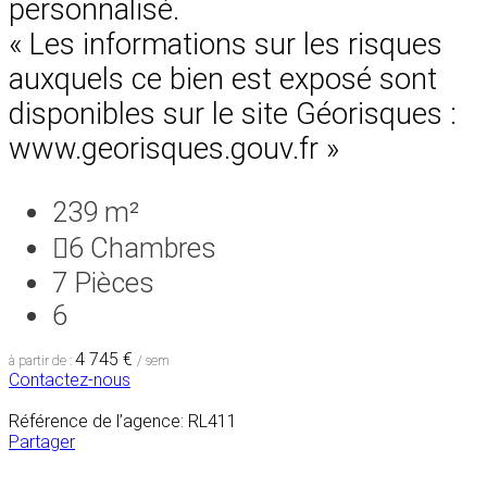
personnalisé.
« Les informations sur les risques
auxquels ce bien est exposé sont
disponibles sur le site Géorisques :
www.georisques.gouv.fr »
239 m²
6
Chambres
7
Pièces
6
4 745 €
à partir de :
/ sem
Contactez-nous
Référence de l’agence: RL411
Partager