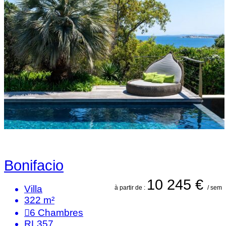
Bonifacio
10 245 €
Villa
à partir de :
/ sem
322 m²
6
Chambres
RL357