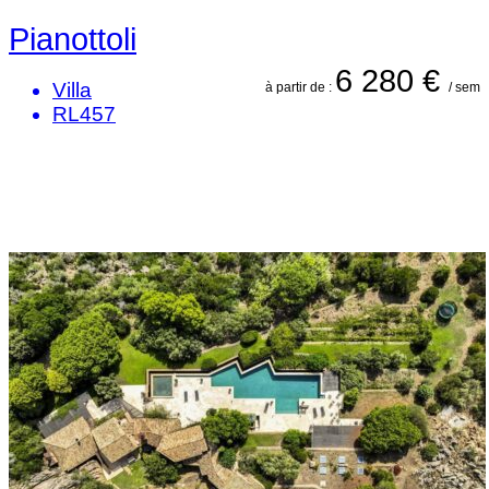
Pianottoli
6 280 €
Villa
à partir de :
/ sem
RL457