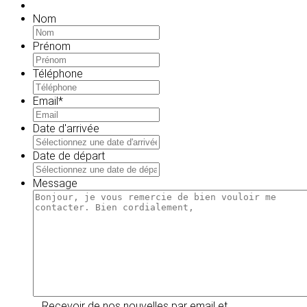
Nom
Prénom
Téléphone
Email
*
Date d'arrivée
MM
slash
Date de départ
JJ
MM
slash
slash
Message
AAAA
JJ
slash
AAAA
Recevoir de nos nouvelles par email et