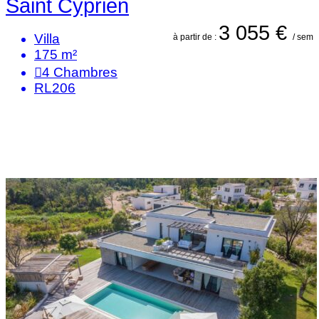
Saint Cyprien
3 055 €
Villa
à partir de :
/ sem
175 m²
4
Chambres
RL206