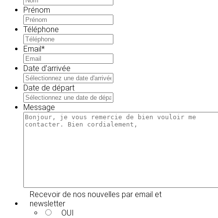
Prénom
Téléphone
Email
*
Date d'arrivée
MM
slash
Date de départ
JJ
MM
slash
slash
Message
AAAA
JJ
slash
AAAA
Recevoir de nos nouvelles par email et
newsletter
OUI