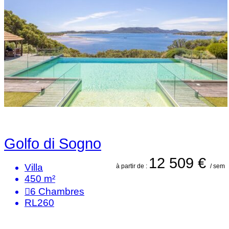
Golfo di Sogno
12 509 €
Villa
à partir de :
/ sem
450 m²
6
Chambres
RL260