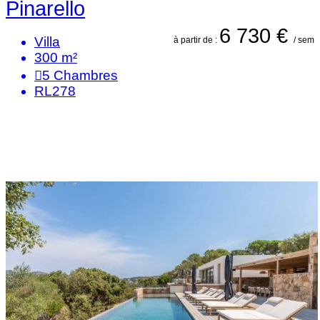
Pinarello
6 730 €
Villa
à partir de :
/ sem
300 m²
5
Chambres
RL278