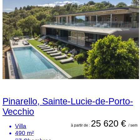
Pinarello, Sainte-Lucie-de-Porto-
Vecchio
25 620 €
Villa
à partir de :
/ sem
490 m²