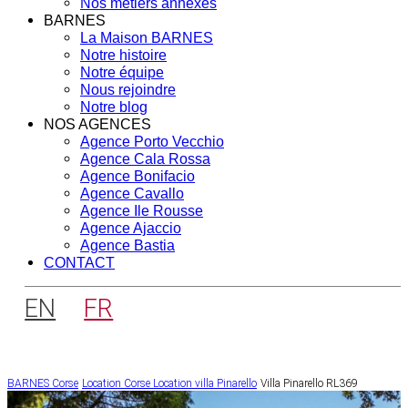
Nos métiers annexes
BARNES
La Maison BARNES
Notre histoire
Notre équipe
Nous rejoindre
Notre blog
NOS AGENCES
Agence Porto Vecchio
Agence Cala Rossa
Agence Bonifacio
Agence Cavallo
Agence Ile Rousse
Agence Ajaccio
Agence Bastia
CONTACT
EN
FR
BARNES Corse
Location Corse
Location villa Pinarello
Villa Pinarello RL369