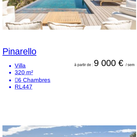
Pinarello
9 000 €
Villa
à partir de :
/ sem
320 m²
6
Chambres
RL447