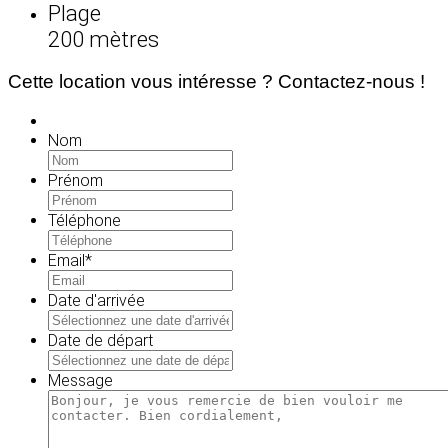
Plage
200 mètres
Cette location vous intéresse ? Contactez-nous !
Nom
Prénom
Téléphone
Email
*
Date d'arrivée
MM
slash
Date de départ
JJ
MM
slash
slash
Message
AAAA
JJ
slash
AAAA