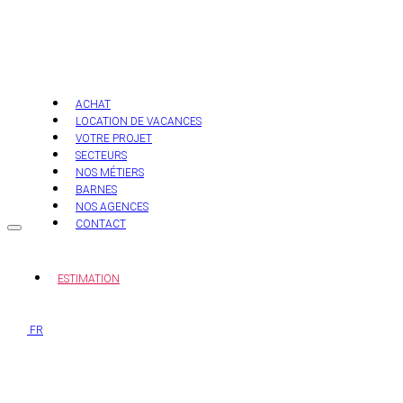
Aller
au
contenu
ACHAT
LOCATION DE VACANCES
VOTRE PROJET
SECTEURS
NOS MÉTIERS
BARNES
NOS AGENCES
CONTACT
ESTIMATION
FR