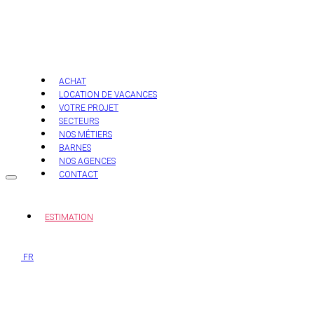
Aller
au
contenu
ACHAT
LOCATION DE VACANCES
VOTRE PROJET
SECTEURS
NOS MÉTIERS
BARNES
NOS AGENCES
CONTACT
ESTIMATION
FR