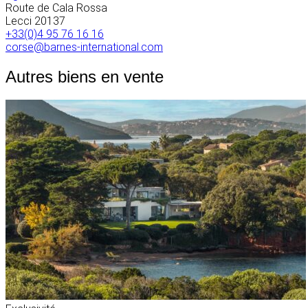
Route de Cala Rossa
Lecci
20137
+33(0)4 95 76 16 16
corse@barnes-international.com
Autres biens en vente