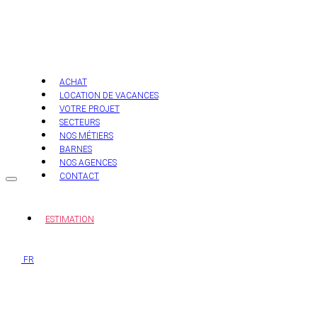
Aller
au
contenu
ACHAT
LOCATION DE VACANCES
VOTRE PROJET
SECTEURS
NOS MÉTIERS
BARNES
NOS AGENCES
CONTACT
ESTIMATION
FR