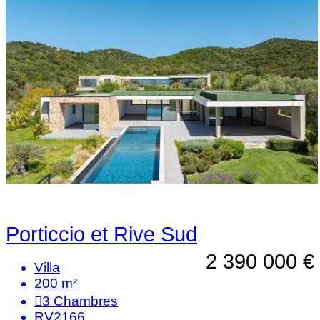
Porticcio et Rive Sud
2 390 000 €
Villa
200 m²
3
Chambres
RV2166