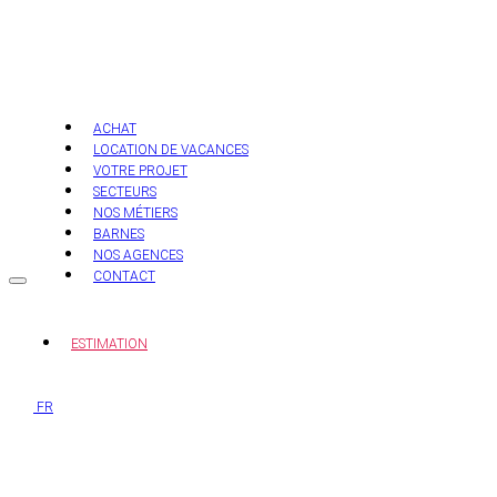
Aller
au
contenu
ACHAT
LOCATION DE VACANCES
VOTRE PROJET
SECTEURS
NOS MÉTIERS
BARNES
NOS AGENCES
CONTACT
ESTIMATION
FR