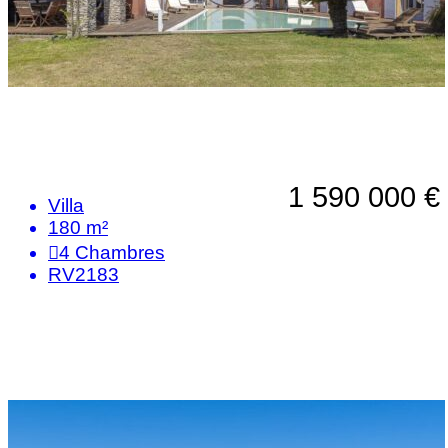
1 590 000 €
Villa
180 m²
4
Chambres
RV2183