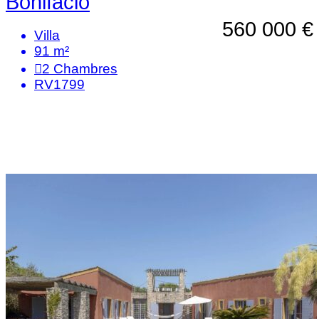
Bonifacio
560 000 €
Villa
91 m²
2
Chambres
RV1799