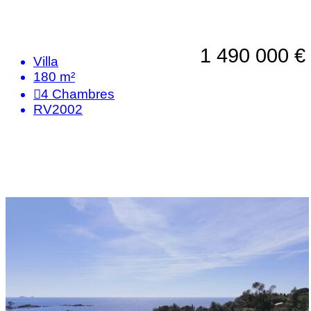
1 490 000 €
Villa
180 m²
4
Chambres
RV2002