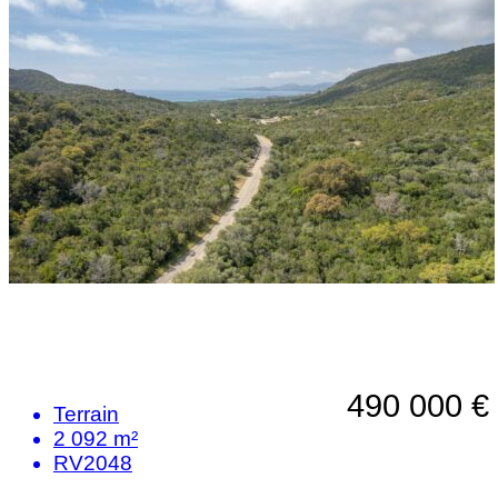
490 000 €
Terrain
2 092 m²
RV2048