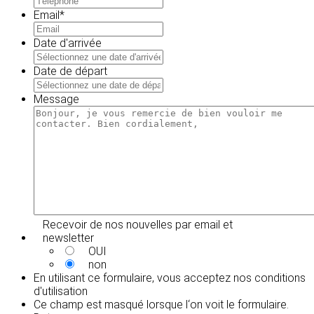
Email
*
Date d'arrivée
MM
slash
Date de départ
JJ
MM
slash
slash
Message
AAAA
JJ
slash
AAAA
Recevoir de nos nouvelles par email et
newsletter
OUI
non
En utilisant ce formulaire, vous acceptez
nos conditions
d'utilisation
Ce champ est masqué lorsque l‘on voit le formulaire.