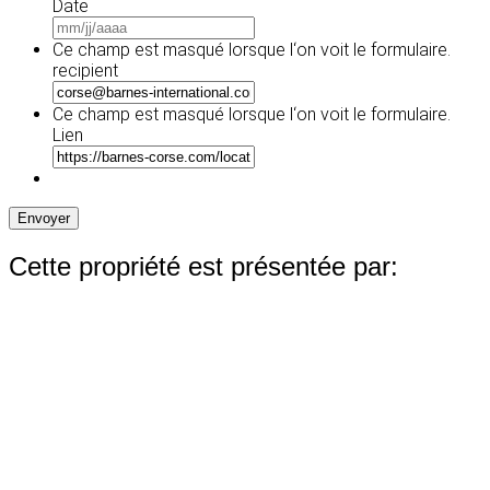
Date
MM
slash
Ce champ est masqué lorsque l‘on voit le formulaire.
JJ
recipient
slash
AAAA
Ce champ est masqué lorsque l‘on voit le formulaire.
Lien
Envoyer
Cette propriété est présentée par: