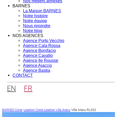
Nos métiers annexes
BARNES
La Maison BARNES
Notre histoire
Notre équipe
Nous rejoindre
Notre blog
NOS AGENCES
Agence Porto Vecchio
Agence Cala Rossa
Agence Bonifacio
Agence Cavallo
Agence Ile Rousse
Agence Ajaccio
Agence Bastia
CONTACT
EN
FR
BARNES Corse
Location Corse
Location villa Arasu
Villa Arasu RL333