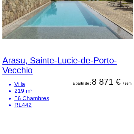
Arasu, Sainte-Lucie-de-Porto-
Vecchio
8 871 €
Villa
à partir de :
/ sem
219 m²
6
Chambres
RL442