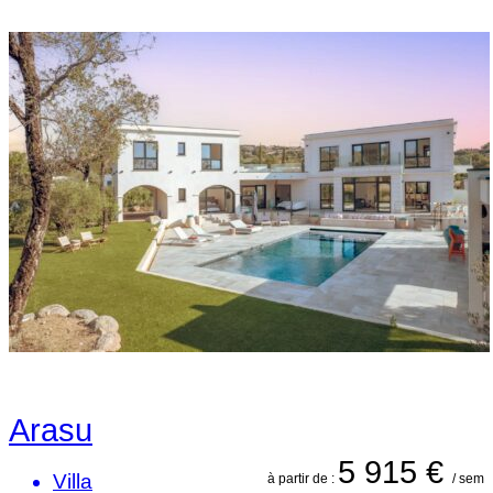
Arasu
5 915 €
Villa
à partir de :
/ sem