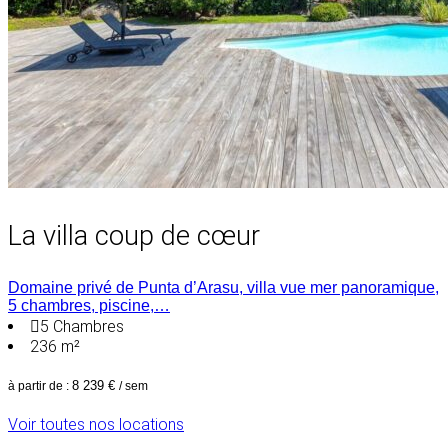
La villa coup de cœur
Domaine privé de Punta d’Arasu, villa vue mer panoramique,
5 chambres, piscine,…
5
Chambres
236 m²
8 239 €
à partir de :
/ sem
Voir toutes nos locations