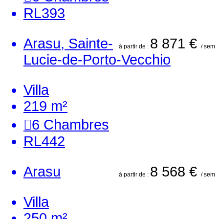
RL393
Arasu, Sainte-
8 871 €
à partir de :
/ sem
Lucie-de-Porto-Vecchio
Villa
219 m²
6
Chambres
RL442
Arasu
8 568 €
à partir de :
/ sem
Villa
250 m²