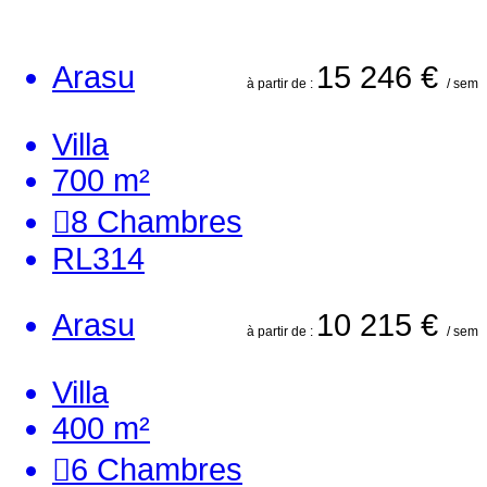
Arasu
15 246 €
à partir de :
/ sem
Villa
700 m²
8
Chambres
RL314
Arasu
10 215 €
à partir de :
/ sem
Villa
400 m²
6
Chambres