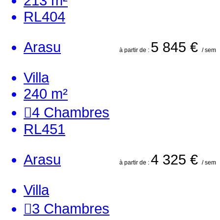
213 m²
RL404
Arasu
5 845 €
à partir de :
/ sem
Villa
240 m²
4
Chambres
RL451
Arasu
4 325 €
à partir de :
/ sem
Villa
3
Chambres