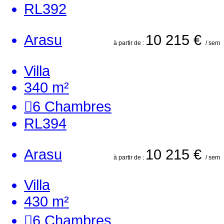
RL392
Arasu
10 215 €
à partir de :
/ sem
Villa
340 m²
6
Chambres
RL394
Arasu
10 215 €
à partir de :
/ sem
Villa
430 m²
6
Chambres