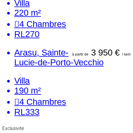
Villa
220 m²
4
Chambres
RL270
Arasu, Sainte-
3 950 €
à partir de :
/ sem
Lucie-de-Porto-Vecchio
Villa
190 m²
4
Chambres
RL333
Exclusivité