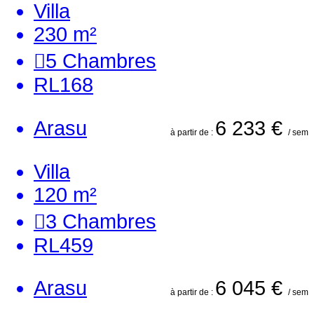
Villa
230 m²
5
Chambres
RL168
Arasu
6 233 €
à partir de :
/ sem
Villa
120 m²
3
Chambres
RL459
Arasu
6 045 €
à partir de :
/ sem