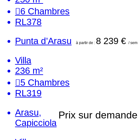
6
Chambres
RL378
Punta d’Arasu
8 239 €
à partir de :
/ sem
Villa
236 m²
5
Chambres
RL319
Arasu,
Prix sur demande
Capicciola