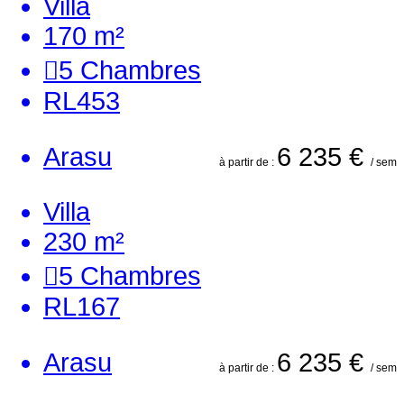
Villa
170 m²
5
Chambres
RL453
Arasu
6 235 €
à partir de :
/ sem
Villa
230 m²
5
Chambres
RL167
Arasu
6 235 €
à partir de :
/ sem