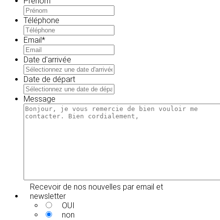
Prénom
Téléphone
Email
*
Date d'arrivée
MM
slash
Date de départ
JJ
MM
slash
slash
Message
AAAA
JJ
slash
AAAA
Recevoir de nos nouvelles par email et
newsletter
OUI
non