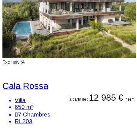
Exclusivité
Cala Rossa
12 985 €
Villa
à partir de :
/ sem
650 m²
7
Chambres
RL203