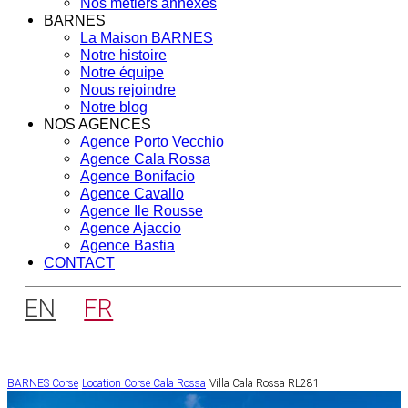
Nos métiers annexes
BARNES
La Maison BARNES
Notre histoire
Notre équipe
Nous rejoindre
Notre blog
NOS AGENCES
Agence Porto Vecchio
Agence Cala Rossa
Agence Bonifacio
Agence Cavallo
Agence Ile Rousse
Agence Ajaccio
Agence Bastia
CONTACT
EN
FR
BARNES Corse
Location Corse
Cala Rossa
Villa Cala Rossa RL281