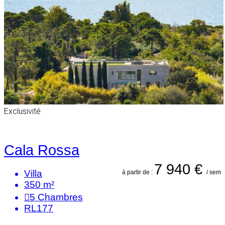
Exclusivité
Cala Rossa
7 940 €
Villa
à partir de :
/ sem
350 m²
5
Chambres
RL177