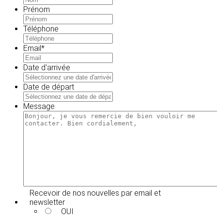
Prénom
Téléphone
Email
*
Date d'arrivée
MM
slash
Date de départ
JJ
MM
slash
slash
Message
AAAA
JJ
slash
AAAA
Recevoir de nos nouvelles par email et
newsletter
OUI