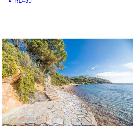
RL430