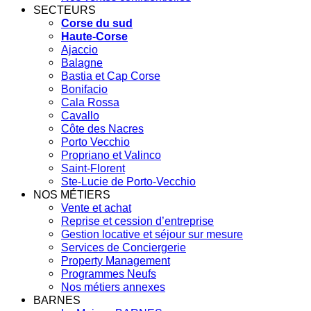
SECTEURS
Corse du sud
Haute-Corse
Ajaccio
Balagne
Bastia et Cap Corse
Bonifacio
Cala Rossa
Cavallo
Côte des Nacres
Porto Vecchio
Propriano et Valinco
Saint-Florent
Ste-Lucie de Porto-Vecchio
NOS MÉTIERS
Vente et achat
Reprise et cession d’entreprise
Gestion locative et séjour sur mesure
Services de Conciergerie
Property Management
Programmes Neufs
Nos métiers annexes
BARNES