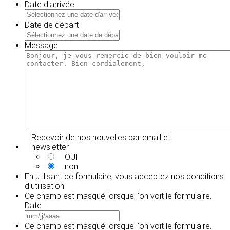
Date d'arrivée
MM
slash
Date de départ
JJ
MM
slash
slash
Message
AAAA
JJ
slash
AAAA
Recevoir de nos nouvelles par email et
newsletter
OUI
non
En utilisant ce formulaire, vous acceptez
nos conditions
d'utilisation
Ce champ est masqué lorsque l‘on voit le formulaire.
Date
MM
slash
Ce champ est masqué lorsque l‘on voit le formulaire.