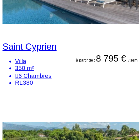
Saint Cyprien
8 795 €
Villa
à partir de :
/ sem
350 m²
6
Chambres
RL380