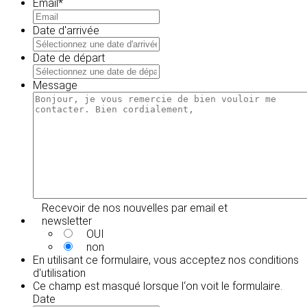
Email
*
Date d'arrivée
MM
slash
Date de départ
JJ
MM
slash
slash
Message
AAAA
JJ
slash
AAAA
Recevoir de nos nouvelles par email et
newsletter
OUI
non
En utilisant ce formulaire, vous acceptez
nos conditions
d'utilisation
Ce champ est masqué lorsque l‘on voit le formulaire.
Date