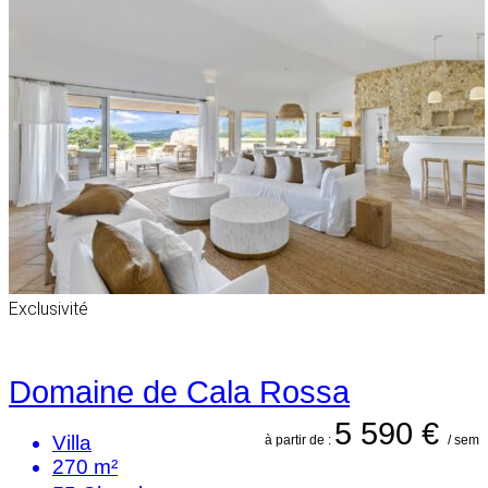
Exclusivité
Domaine de Cala Rossa
5 590 €
Villa
à partir de :
/ sem
270 m²