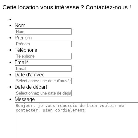
Cette location vous intéresse ? Contactez-nous !
Nom
Prénom
Téléphone
Email
*
Date d'arrivée
MM
slash
Date de départ
JJ
MM
slash
slash
Message
AAAA
JJ
slash
AAAA