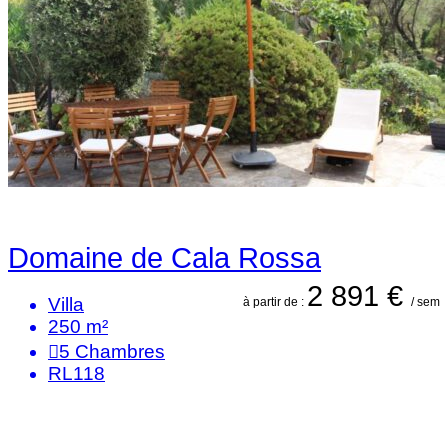
Domaine de Cala Rossa
2 891 €
Villa
à partir de :
/ sem
250 m²
5
Chambres
RL118