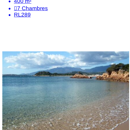
400 m²
7
Chambres
RL289