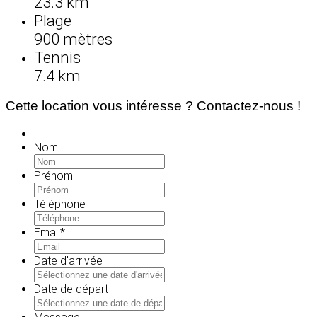
23.3 km
Plage
900 mètres
Tennis
7.4 km
Cette location vous intéresse ? Contactez-nous !
Nom
Prénom
Téléphone
Email
*
Date d'arrivée
MM
slash
Date de départ
JJ
MM
slash
slash