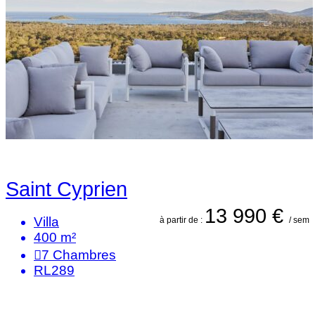
Saint Cyprien
13 990 €
Villa
à partir de :
/ sem
400 m²
7
Chambres
RL289