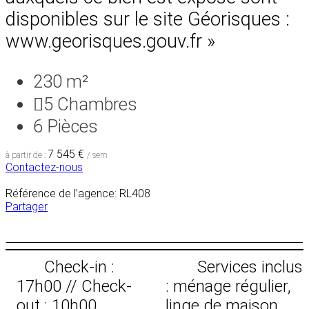
disponibles sur le site Géorisques :
www.georisques.gouv.fr »
230 m²
5
Chambres
6
Pièces
7 545 €
à partir de :
/ sem
Contactez-nous
Référence de l’agence: RL408
Partager
Check-in :
Services inclus
17h00 // Check-
: ménage régulier,
out : 10h00
linge de maison,