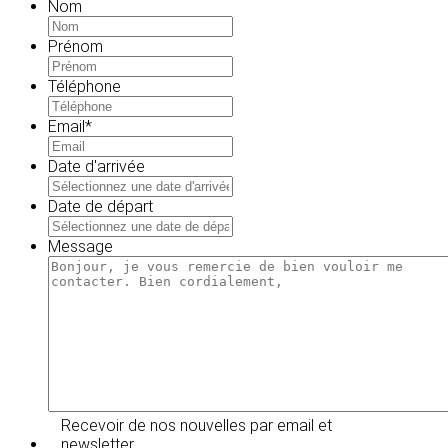
Nom
Prénom
Téléphone
Email
*
Date d'arrivée
MM
slash
Date de départ
JJ
MM
slash
slash
Message
AAAA
JJ
slash
AAAA
Recevoir de nos nouvelles par email et
newsletter