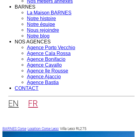
Nos métiers annexes
BARNES
La Maison BARNES
Notre histoire
Notre équipe
Nous rejoindre
Notre blog
NOS AGENCES
Agence Porto Vecchio
Agence Cala Rossa
Agence Bonifacio
Agence Cavallo
Agence Ile Rousse
Agence Ajaccio
Agence Bastia
CONTACT
EN
FR
BARNES Corse
Location Corse
Lecci
Villa Lecci RL275