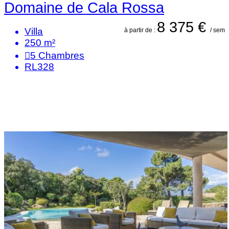
Domaine de Cala Rossa
8 375 €
Villa
à partir de :
/ sem
250 m²
5
Chambres
RL328