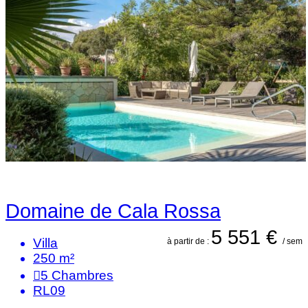
Domaine de Cala Rossa
5 551 €
Villa
à partir de :
/ sem
250 m²
5
Chambres
RL09