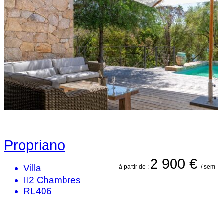
Propriano
2 900 €
Villa
à partir de :
/ sem
2
Chambres
RL406