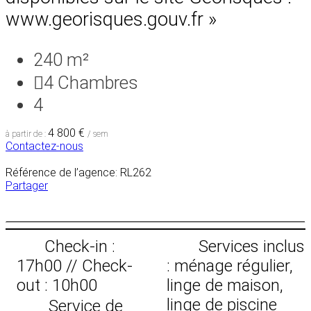
www.georisques.gouv.fr »
240 m²
4
Chambres
4
4 800 €
à partir de :
/ sem
Contactez-nous
Référence de l’agence: RL262
Partager
Check-in :
Services inclus
17h00 // Check-
: ménage régulier,
out : 10h00
linge de maison,
linge de piscine
Service de