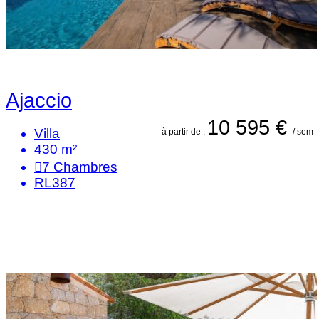
Ajaccio
10 595 €
Villa
à partir de :
/ sem
430 m²
7
Chambres
RL387