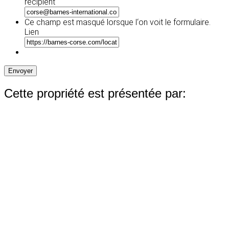
JJ
recipient
slash
AAAA
Ce champ est masqué lorsque l‘on voit le formulaire.
Lien
Envoyer
Cette propriété est présentée par: