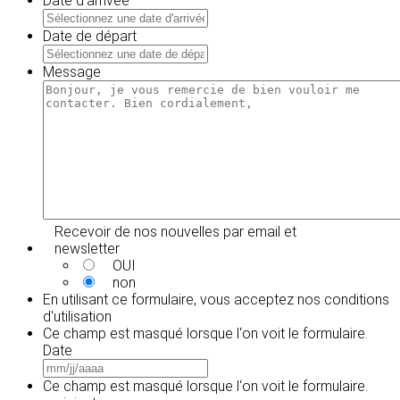
Date d'arrivée
MM
slash
Date de départ
JJ
MM
slash
slash
Message
AAAA
JJ
slash
AAAA
Recevoir de nos nouvelles par email et
newsletter
OUI
non
En utilisant ce formulaire, vous acceptez
nos conditions
d'utilisation
Ce champ est masqué lorsque l‘on voit le formulaire.
Date
MM
slash
Ce champ est masqué lorsque l‘on voit le formulaire.