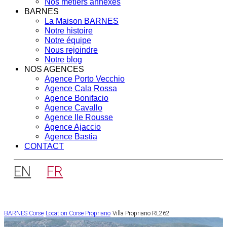
Nos métiers annexes
BARNES
La Maison BARNES
Notre histoire
Notre équipe
Nous rejoindre
Notre blog
NOS AGENCES
Agence Porto Vecchio
Agence Cala Rossa
Agence Bonifacio
Agence Cavallo
Agence Ile Rousse
Agence Ajaccio
Agence Bastia
CONTACT
EN
FR
BARNES Corse
Location Corse
Propriano
Villa Propriano RL262