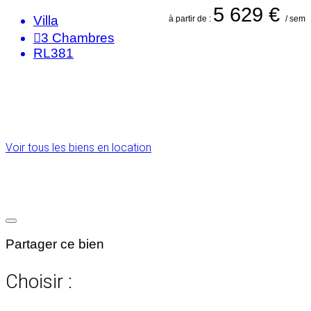
5 629 €
Villa
à partir de :
/ sem
3
Chambres
RL381
Voir tous les biens en location
Partager ce bien
Choisir :