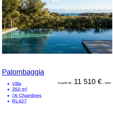
Palombaggia
11 510 €
Villa
à partir de :
/ sem
350 m²
6
Chambres
RL427