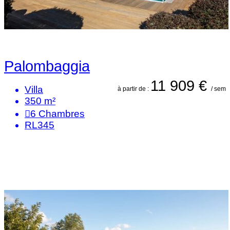
Palombaggia
11 909 €
Villa
à partir de :
/ sem
350 m²
6
Chambres
RL345