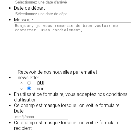
MM
slash
Date de départ
JJ
MM
slash
slash
Message
AAAA
JJ
slash
AAAA
Recevoir de nos nouvelles par email et
newsletter
OUI
non
En utilisant ce formulaire, vous acceptez
nos conditions
d'utilisation
Ce champ est masqué lorsque l‘on voit le formulaire.
Date
MM
slash
Ce champ est masqué lorsque l‘on voit le formulaire.
JJ
recipient