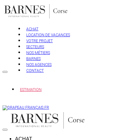
Aller
au
contenu
ACHAT
LOCATION DE VACANCES
VOTRE PROJET
SECTEURS
NOS MÉTIERS
BARNES
NOS AGENCES
CONTACT
ESTIMATION
FR
ACHAT