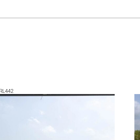
u RL442