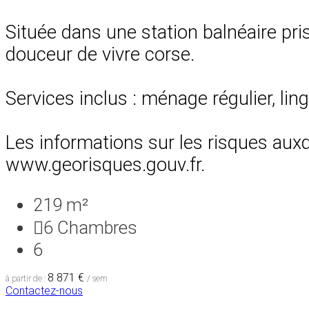
Située dans une station balnéaire prisé
douceur de vivre corse.
Services inclus : ménage régulier, lin
Les informations sur les risques auxq
www.georisques.gouv.fr.
219 m²
6
Chambres
6
8 871 €
à partir de :
/ sem
Contactez-nous